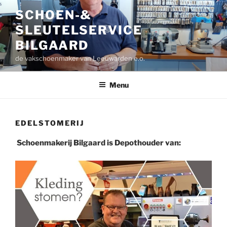
Ga
SCHOEN-&
naar
SLEUTELSERVICE
de
inhoud
BILGAARD
de vakschoenmaker van Leeuwarden e.o.
Menu
EDELSTOMERIJ
Schoenmakerij Bilgaard is
Depothouder van: