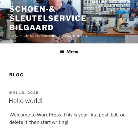
Ga
SCHOEN-&
naar
SLEUTELSERVICE
de
inhoud
BILGAARD
de vakschoenmaker van Leeuwarden e.o.
Menu
BLOG
GEPLAATST
MEI 15, 2025
OP
Hello world!
Welcome to WordPress. This is your first post. Edit or
delete it, then start writing!